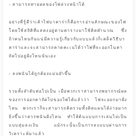
- สามารถทายผลของไพ่ล่วงหน้าได้
อย่างที่รู้ดีว่าเค้าไพ่บาคาร่าก็คือการอ่านลักษณะของไพ่
โดยใช้สถิติที่แสดงอยู่ตามตารางมาใช้คิดคำนวณ ซึ่ง
ถ้าคนไหนกันแน่มีความรู้เกี่ยวกับแบบแล้วก็เคล็ดวิธีบา
คาร่าและจะสามารถคาดคะเนได้ว่าไพ่ที่จะออกในตา
ถัดไปอยู่ฝั่งไหนนั่นเอง
- ลงพนันได้ถูกต้องแม่นยำขึ้น
รวมทั้งลำดับต่อไปเป็น เมื่อพวกเราสามารถพยากรณ์ผล
ของการออกตาถัดไปของไพ่ได้แล้วว่า ไพ่จะออกมาฝั่ง
ไหน พวกเราก็จะสามารถคิดรวมทั้งคิดแผนได้ง่ายมาก
ยิ่งขึ้นว่าควรพนันฝั่งไหน ทำให้ต้นแบบการเล่นไม่เป็น
แบบสุ่มลงเงิน แม้กระนั้นเป็นการลงแบบผ่านการ
วิเคราะห์มาแล้ว