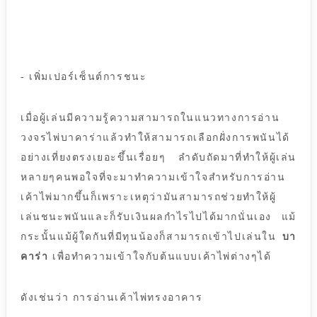
- เพิ่มเปอร์เซ็นต์การชนะ
เมื่อผู้เล่นมีความรู้ความสามารถในแนวทางการอ่าน
วงจรไพ่บาคาร่าแล้วทำให้สามารถเลือกฝั่งการพนันได้
อย่างเที่ยงตรงเยอะขึ้นเรื่อยๆ ลำดับถัดมาที่ทำให้ผู้เล่น
หลายๆคนพอใจที่จะมาทำความเข้าใจสำหรับการอ่าน
เค้าไพ่มากขึ้นก็เพราะเหตุว่ามันสามารถช่วยทำให้ผู้
เล่นชนะพนันและก็รับเงินผลกำไรไปได้มากนั่นเอง แม้
กระนั้นแม้ผู้ใดกันที่มีทุนน้องก็สามารถเข้าไปเล่นใน
บา
คาร่า
เพื่อทำความเข้าใจกับต้นแบบเค้าไพ่ต่างๆได้
ดังเช่นว่า การอ่านเค้าไพ่ทรงอาคาร