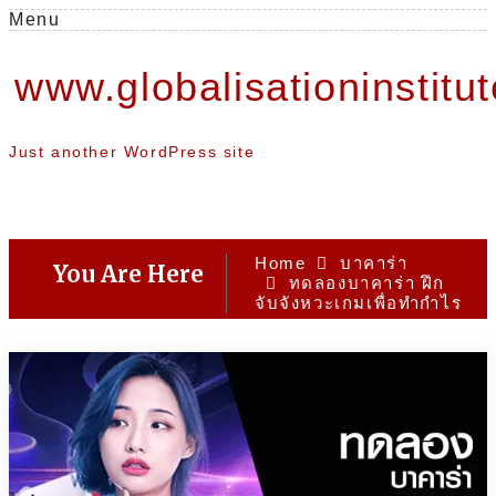
Menu
Skip
to
www.globalisationinstitut
content
Just another WordPress site
Home
บาคาร่า
You Are Here
ทดลองบาคาร่า ฝึก
จับจังหวะเกมเพื่อทำกำไร
Proudly powered by WordPress
|