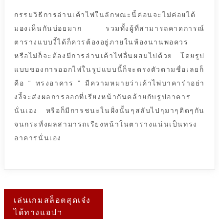
กรรมวิธีการอ่านเค้าไพ่ในลักษณะนี้ค่อนจะไม่ค่อยได้
มองเห็นกันบ่อยมาก รวมทั้งผู้ที่สามารถคาดการณ์
ตารางแบบงี้ได้ก็ควรต้องอยู่ภายในห้องนานพอควร
หรือไม่ก็จะต้องมีการอ่านเค้าไพ่อื่นผสมไปด้วย โดยรูป
แบบของการออกไพ่ในรูปแบบนี้ก็จะตรงตัวตามชื่อเลยก็
คือ “ ทรงอาคาร ” มีความหมายว่าเค้าไพ่บาคาร่าอย่า
งงี้จะส่งผลการออกที่เรียงหน้ากันคล้ายกับรูปอาคาร
นั่นเอง หรือก็มีการชนะในฝั่งนั้นๆสลับไปๆมาๆติดๆกัน
จนกระทั่งผลสามารถเรียงหน้าในตารางแน่นเป็นทรง
อาคารนั่นเอง
Post
เล่นเกมสล็อตสุดเจ๋ง
navigation
ได้ทางแอปฯ