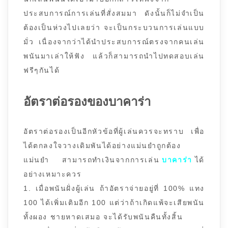
ประสบการณ์การเล่นที่สั่งสมมา
ดังนั้น
ก็
ไม่จำเป็น
ต้องเป็นห่วง
ไปเลยว่า
จะเป็น
กระบวนการ
เล่นแบบ
มั่ว
เนื่องจากว่า
ได้นำประสบการณ์ตรงจาก
คนเล่น
พนัน
มาเล่าให้ฟัง
แล้วก็
สามารถนำไป
ทดสอบ
เล่น
ฟรีๆกันได้
อัตราต่อรองของบาคาร่า
อัตราต่อรองเป็น
อีกหัวข้อ
ที่ผู้เล่น
ควรจะทราบ
เพื่อ
ได้
ตกลงใจ
วางเดิมพันได้
อย่างแม่นยำถูกต้อง
แม่นยำ
สามารถ
ทำเงิน
จากการเล่น
บาคาร่า
ได้
อย่างเหมาะควร
1. เมื่อ
พนัน
ฝั่งผู้เล่น
ถ้า
อัตราจ่ายอยู่ที่
100% แทง
100 ได้
เพิ่มเติมอีก
100
แต่ว่าถ้าเกิด
แพ้จะเสีย
พนัน
ทั้งผอง
ชายหาด
เสมอ
จะได้รับ
พนัน
คืน
ทั้งสิ้น