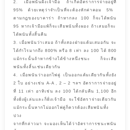
2. เมื่อ
พนัน
ฝั่งเจ้ามือ
ถ้าเกิด
อัตราการจ่ายอยู่ที่
95%
ด้วยเหตุว่าจำเป็นที่จะต้อง
หักค่าคอม
5%
ตามกฎของบาคาร่า
ถ้าหาก
ลง
100 ก็จะได้
พนัน
95
หาก
เจ้ามือแพ้ก็จะเสีย
พนันทั้งผอง
ถ้า
เสมอก็จะ
ได้
พนันทั้งสิ้น
คืน
3. เมื่อ
พนัน
ว่าเสมอ
ถ้า
ทั้งสองฝ่ายแต้ม
เสมอกัน
จะ
ได้กำไร
มากถึง
800% หรือ 8 เท่า ลง 100 ได้ 800
แม้กระนั้นถ้าหากข้าง
ได้
ข้าง
หนึ่งชนะ
ก็จะเสีย
พนันทั้งสิ้นเช่นเดียวกัน
4. เมื่อ
พนัน
ว่าออกไพ่คู่
เป็น
ออกแต้มเดียวกัน
ทั้งยัง
2 ใบ
อย่างเช่น
A-A , 2 – 2
ฯลฯ
อัตราการจ่ายอยู่
ที่ 11 เท่า
อาทิเช่น
ลง 100
ได้กลับคืน
1,100
อีก
ทั้ง
ฝั่งผู้เล่น
และก็
ฝั่งเจ้ามือ
จะใช้อัตราจ่ายเดียวกัน
แม้กระนั้นหาก
ไม่ออกไพ่คู่ก็
ควรต้อง
เสีย
พนันทั้ง
ปวง
จากที่กล่าวมา
จะ
มองเห็น
ได้ว่าอัตราการชนะ
พนัน