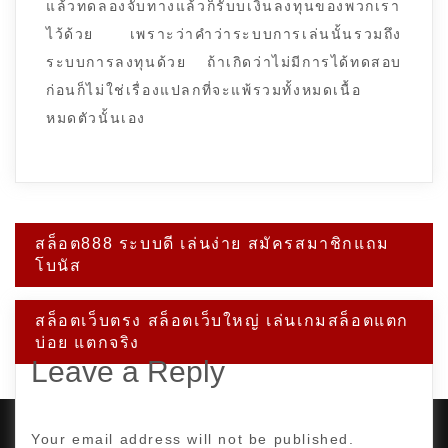
แล้ว
ทดลอง
จับทาง
แล้วก็
รับบ
เงินลงทุน
ของ
พวกเรา
ไว้ด้วย
เพราะว่า
คำว่าระบบการเล่นนั้น
รวมถึง
ระบบการลงทุนด้วย
ถ้าเกิดว่าไม่มี
การได้
ทดสอบ
ก่อนก็ไม่ใช่เรื่องแปลกที่จะแพ้
รวมทั้งหมดเนื้อ
หมดตัว
นั้นเอง
Post
สล็อต888 ระบบดี เล่นง่าย สมัครสมาชิกแถม
navigation
โบนัส
สล็อตเว็บตรง สล็อตเว็บใหญ่ เล่นเกมสล็อตแตก
บ่อย แตกจริง
Leave a Reply
Your email address will not be published.