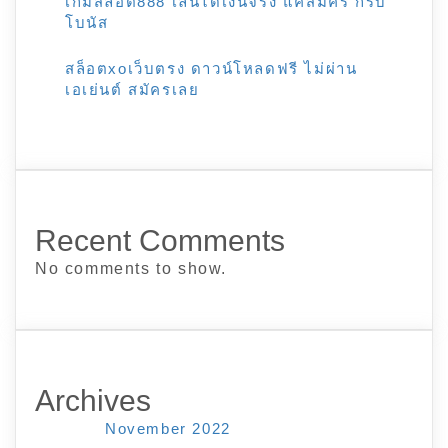
เกมสล็อต888 เล่นได้เงินจริง แค่สมัคร ก็รับ
โบนัส
สล็อตxoเว็บตรง ดาวน์โหลดฟรี ไม่ผ่าน
เอเย่นต์ สมัครเลย
Recent Comments
No comments to show.
Archives
November 2022