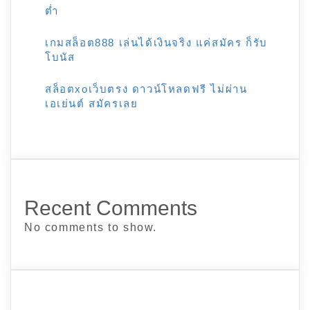
ต่ำ
เกมสล็อต888 เล่นได้เงินจริง แค่สมัคร ก็รับ
โบนัส
สล็อตxoเว็บตรง ดาวน์โหลดฟรี ไม่ผ่าน
เอเย่นต์ สมัครเลย
Recent Comments
No comments to show.