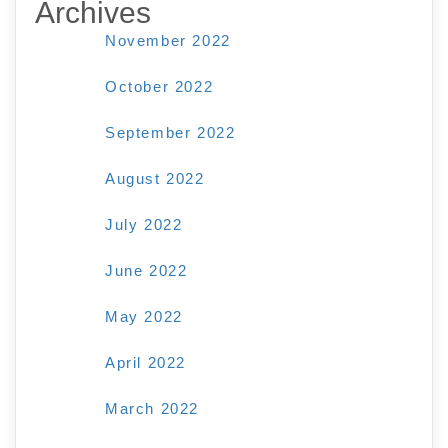
Archives
November 2022
October 2022
September 2022
August 2022
July 2022
June 2022
May 2022
April 2022
March 2022