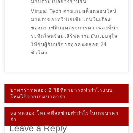
มาปราบไปอย่างราบรื่น
Virtual Tech ค่ายเกมสล็อตออนไลน์
มาแรงของทวีปเอเชีย เด่นในเรื่อง
ของกราฟฟิกสุดตระการตา เพลงที่น่า
ระทึกใจพร้อมเสิร์ฟความมันแบบจุใจ
ให้กับผู้รับบริการทุกคนตลอด 24
ชั่วโมง
Post
บาคาร่าทดลอง 2 วิธีที่สามารถทำกำไรแบบ
navigation
ใหม่ได้จากเกมบาคาร่า
sa ทดลอง โหมดที่จะช่วยทำกำไรในเกมบาคา
ร่า
Leave a Reply