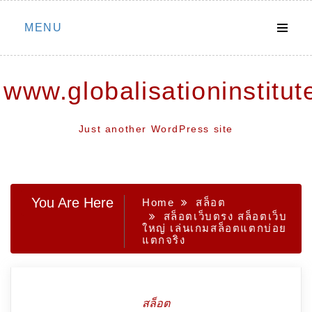
Skip
MENU
to
content
www.globalisationinstitut
Just another WordPress site
You Are Here
Home
สล็อต
สล็อตเว็บตรง สล็อตเว็บ
ใหญ่ เล่นเกมสล็อตแตกบ่อย
แตกจริง
สล็อต