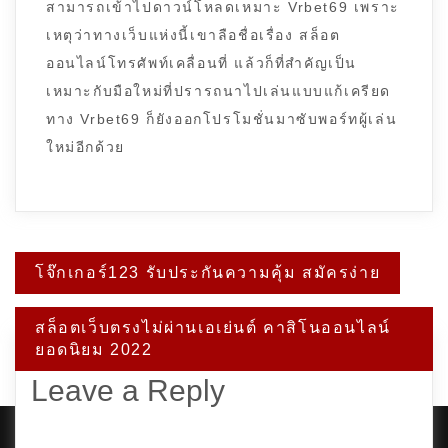
สามารถเข้าไปดาวน์โหลดเหมาะ Vrbet69 เพราะ
เหตุว่าทางเว็บแห่งนี้เขาลือชื่อเรื่อง สล็อต
ออนไลน์โทรศัพท์เคลื่อนที่ แล้วก็ที่สำคัญเป็น
เหมาะกับมือใหม่ที่ปรารถนาไปเล่นแบบแก้เครียด
ทาง Vrbet69 ก็ยังออกโปรโมชั่นมาซับพอร์ทผู้เล่น
ใหม่อีกด้วย
Post
โจ๊กเกอร์123 รับประกันความคุ้ม สมัครง่าย
navigation
สล็อตเว็บตรงไม่ผ่านเอเย่นต์ คาสิโนออนไลน์
ยอดนิยม 2022
Leave a Reply