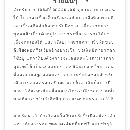
รวยแน่ๆ
สำหรับการ
เล่นสล็อตออนไลน์
ทุกคนสามารถเล่น
ได้ ไม่ว่าจะเป็นเด็กหรือคนแก่ แต่ว่าสิ่งที่ควรจะมี
เลยเป็นสติแล้วก็ความรับผิดชอบ เนื่องจากบาง
บุคคลยังเป็นเด็กอยู่ไม่สามารถที่จะหารายได้มา
เลี้ยงตนเองได้ และก็ยังปราศจากความรับผิดชอบ
ดีเพียงพอหรือเรียกอีกอย่างเป็น ขอเงินบิดามารดา
ใช้อยู่ แต่ว่าก็ยังต้องการจะเล่นและไม่สามารถกัก
คุมเองได้ เป็นเล่นแบบขาดสตินั่นเอง หรือบางคน
ที่แต่งงานอยู่สุดแท้แต่ขาดความรับผิดชอบสำหรับ
เพื่อการดูแลครอบครับผม และก็เอาเงินทั้งปวงที่
หามาได้ลงทุนกับสล็อตออนไลน์จนถึงหมด รวมทั้ง
บางทีอาจนำไปถึงคือปัญหาของครอบครัวเลยก็ได้
ท้ายที่สุดแล้วถ้าเกิดคนใดกันแน่ที่เป็นมือสมัครเล่น
แต่ว่าต้องการจะ
ทดลองเล่นสล็อตฟรี
แบบขำๆก็