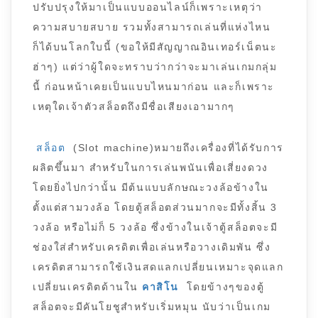
ปรับปรุงให้มาเป็นแบบออนไลน์ก็เพราะเหตุว่า
ความสบายสบาย รวมทั้งสามารถเล่นที่แห่งไหน
ก็ได้บนโลกใบนี้ (ขอให้มีสัญญาณอินเทอร์เน็ตนะ
ฮ่าๆ) แต่ว่าผู้ใดจะทราบว่ากว่าจะมาเล่นเกมกลุ่ม
นี้ ก่อนหน้าเคยเป็นแบบไหนมาก่อน และก็เพราะ
เหตุใดเจ้าตัวสล็อตถึงมีชื่อเสียงเอามากๆ
สล็อต
(Slot machine)หมายถึงเครื่องที่ได้รับการ
ผลิตขึ้นมา สำหรับในการเล่นพนันเพื่อเสี่ยงดวง
โดยยิ่งไปกว่านั้น มีต้นแบบลักษณะวงล้อข้างใน
ตั้งแต่สามวงล้อ โดยตู้สล็อตส่วนมากจะมีทั้งสิ้น 3
วงล้อ หรือไม่ก็ 5 วงล้อ ซึ่งข้างในเจ้าตู้สล็อตจะมี
ช่องใส่สำหรับเครดิตเพื่อเล่นหรือวางเดิมพัน ซึ่ง
เครดิตสามารถใช้เงินสดแลกเปลี่ยนเหมาะจุดแลก
เปลี่ยนเครดิตด้านใน
คาสิโน
โดยข้างๆของตู้
สล็อตจะมีคันโยชูสำหรับเริ่มหมุน นับว่าเป็นเกม