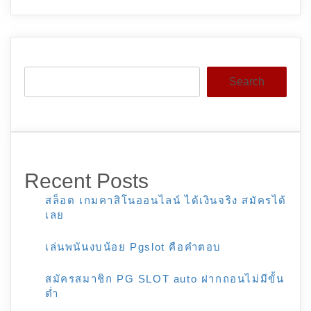
Search
Recent Posts
สล็อต เกมคาสิโนออนไลน์ ได้เงินจริง สมัครได้
เลย
เล่นพนันงบน้อย Pgslot คือคำตอบ
สมัครสมาชิก PG SLOT auto ฝากถอนไม่มีขั้น
ต่ำ