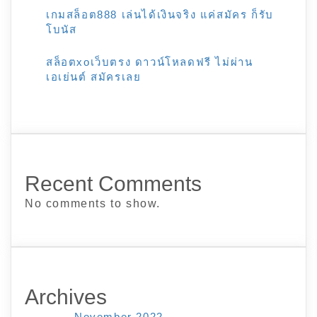
เกมสล็อต888 เล่นได้เงินจริง แค่สมัคร ก็รับ
โบนัส
สล็อตxoเว็บตรง ดาวน์โหลดฟรี ไม่ผ่าน
เอเย่นต์ สมัครเลย
Recent Comments
No comments to show.
Archives
November 2022