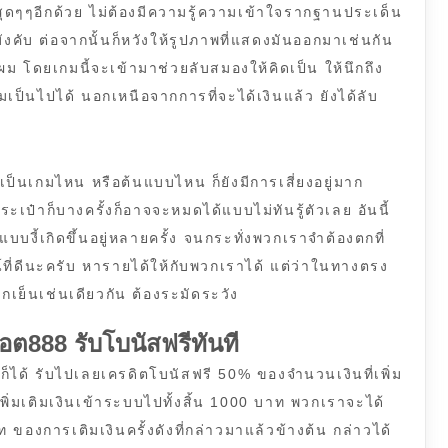
สุดๆๆอีกด้วย ไม่ต้องมีความรู้ความเข้าใจรากฐานประเด็น
งคับ ต่อจากนั้นก็หวังให้รูปภาพที่แสดงมันออกมาเช่นกัน
ครับผม โดยเกมนี้จะเข้ามาช่วยลับสมองให้คิดเป็น ให้นึกถึง
มเป็นไปได้ นอกเหนือจากการที่จะได้เงินแล้ว ยังได้ลับ
ป็นเกมไหน หรือต้นแบบไหน ก็ยังมีการเสี่ยงอยู่มาก
ะเป๋าก็บางครั้งก็อาจจะหมดได้แบบไม่ทันรู้ตัวเลย อันนี้
แบบงี้เกิดขึ้นอยู่หลายครั้ง จนกระทั่งพวกเราจำต้องตกที่
ี่ดีนะครับ หารายได้ให้กับพวกเราได้ แต่ว่าในทางตรง
กเย็นเช่นเดียวกัน ต้องระมัดระวัง
็อต
888 รับโบนัสฟรีทันที
นก็ได้ รับไปเลยเครดิตโบนัสฟรี 50% ของจำนวนเงินที่เพิ่ม
ิ่มเติมเงินเข้าระบบไปทั้งสิ้น 1000 บาท พวกเราจะได้
 ของการเติมเงินครั้งดังที่กล่าวมาแล้วข้างต้น กล่าวได้