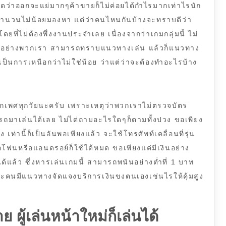
ัดว่าออกจะแย่มากๆค้าขายก็ไม่ค่อยได้กำไรมากเท่าไรนัก
นจำนวนไม่น้อยมองหา แต่ว่าคนไหนกันบ้างจะทราบดีว่า
ี่ไม่ต้องพึ่งงานประจำเลย เนื่องจากว่าเกมกลุ่มนี้ ไม่
ล่นอย่างพวกเรา สามารถทราบแนวทางเล่น แล้วก็แนวทาง
จะเป็นการเหนือกว่าไม่ใช่น้อย ว่าแต่ว่าจะต้องทำอะไรบ้าง
้ทุกเพศทุกวัยนะครับ เพราะเหตุว่าพวกเราไม่ตรวจบัตร
มาเล่นได้เลย ไม่ไต่ถามอะไรใดๆก็ตามทั้งปวง ขอเพียง
ง เท่านี้ก็เป็นอันพอเพียงแล้ว จะใช้โทรศัพท์เคลื่อนที่รุ่น
ไอโฟนหรือแอนดรอย์ก็ใช้ได้หมด ขอเพียงแค่มีเงินอย่าง
้แล้ว ซึ่งหารเล่นเกมนี้ สามารถพนันอย่างต่ำที่ 1 บาท
แต่ละคนมีแนวทางจัดแจงบริการเงินขงตนเองเช่นไรให้คุ้มสูง
ย ผู้เล่นหน้าใหม่ก็เล่นได้