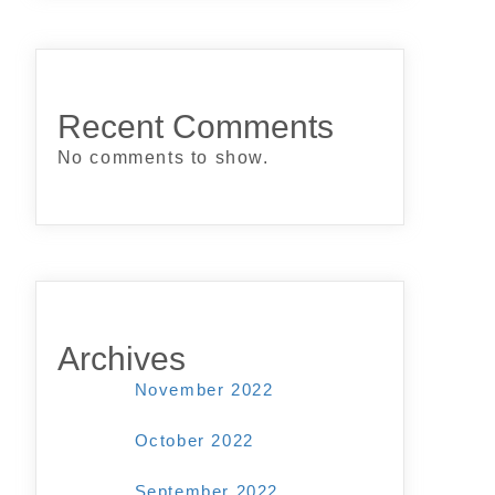
Recent Comments
No comments to show.
Archives
November 2022
October 2022
September 2022