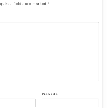
quired fields are marked
*
Website