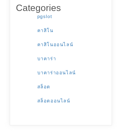
Categories
pgslot
คาสิโน
คาสิโนออนไลน์
บาคาร่า
บาคาร่าออนไลน์
สล็อต
สล็อตออนไลน์