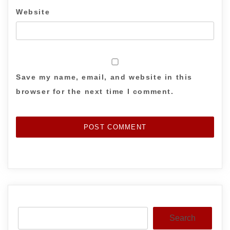
Website
Save my name, email, and website in this
browser for the next time I comment.
Search