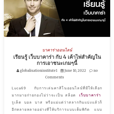
บาคาร่าออนไลน์
เรียนรู้ เว็บบาคาร่า กับ 4 เค้าไพ่สำคัญใน
การเอาชนะเกมๆนี้
globalisationinstitute1
June 10, 2022
no
Comments
Luca69 กับการเล่นคาสิโนออนไลน์ที่มีให้เลือก
มากมายก่ายกองไม่ว่าจะเป็น สล็อต
เว็บบาคาร่า
รูเล็ต บอล บาส หรือแม่แต่ว่าสลากกินแบ่งแล้วก็
อีกหลายหลายอย่างที่ให้บริการแบบเต็มพิกัด แบบ