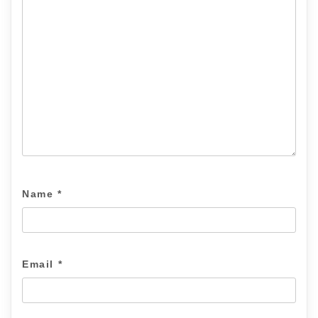
Name
*
Email
*