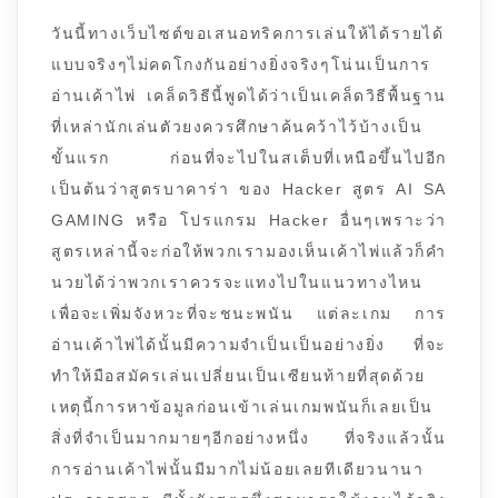
วันนี้ทางเว็บไซต์ขอเสนอทริคการเล่นให้ได้รายได้
แบบจริงๆไม่คดโกงกันอย่างยิ่งจริงๆโน่นเป็นการ
อ่านเค้าไพ่ เคล็ดวิธีนี้พูดได้ว่าเป็นเคล็ดวิธีพื้นฐาน
ที่เหล่านักเล่นตัวยงควรศึกษาค้นคว้าไว้บ้างเป็น
ขั้นแรก ก่อนที่จะไปในสเต็บที่เหนือขึ้นไปอีก
เป็นต้นว่าสูตรบาคาร่า ของ Hacker สูตร AI SA
GAMING หรือ โปรแกรม Hacker อื่นๆเพราะว่า
สูตรเหล่านี้จะก่อให้พวกเรามองเห็นเค้าไพ่แล้วก็คำ
นวยได้ว่าพวกเราควรจะแทงไปในแนวทางไหน
เพื่อจะเพิ่มจังหวะที่จะชนะพนัน แต่ละเกม การ
อ่านเค้าไพ่ได้นั้นมีความจำเป็นเป็นอย่างยิ่ง ที่จะ
ทำให้มือสมัครเล่นเปลี่ยนเป็นเซียนท้ายที่สุดด้วย
เหตุนี้การหาข้อมูลก่อนเข้าเล่นเกมพนันก็เลยเป็น
สิ่งที่จำเป็นมากมายๆอีกอย่างหนึ่ง ที่จริงแล้วนั้น
การอ่านเค้าไพ่นั้นมีมากไม่น้อยเลยทีเดียวนานา