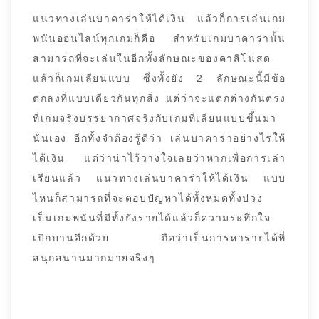
แนวทางเล่นบาคาร่าให้ได้เงิน แล้วก็การเล่นเกม
พนันออนไลน์ทุกเกมก็คือ สำหรับเกมบาคาร่านั้น
สามารถที่จะเล่นในอีกทั้งลักษณะของคาสิโนสด
แล้วก็เกมเลียนแบบ ซึ่งทั้งยัง 2 ลักษณะนี้มีข้อ
ตกลงที่แบบเดียวกันทุกสิ่ง แต่ว่าจะแตกต่างกันตรง
ที่เกมจริงบรรยากาศจริงกับเกมที่เลียนแบบขึ้นมา
นั่นเอง อีกทั้งจำต้องรู้ดีว่า เล่นบาคาร่าอย่างไรให้
ได้เงิน แต่ว่าน่าไว้วางใจเลยว่าหากเพื่อการเล่า
เรียนแล้ว แนวทางเล่นบาคาร่าให้ได้เงิน แบบ
ไหนก็สามารถที่จะตอบปัญหาได้ทั้งหมดทั้งปวง
เป็นเกมพนันที่มีทั้งยังรายได้แล้วก็ความระทึกใจ
เบิกบานอีกด้วย ถือว่าเป็นการหารายได้ที่
สนุกสนานมากมายจริงๆ