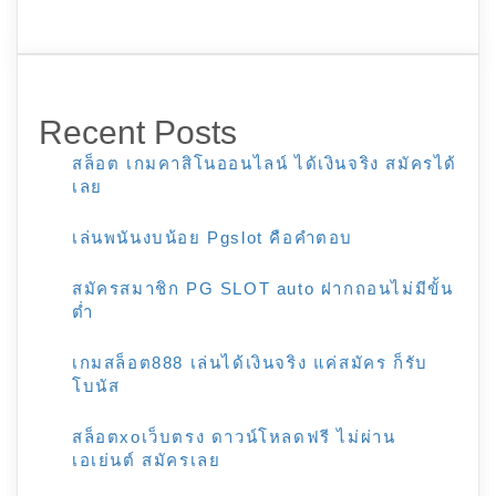
Recent Posts
สล็อต เกมคาสิโนออนไลน์ ได้เงินจริง สมัครได้
เลย
เล่นพนันงบน้อย Pgslot คือคำตอบ
สมัครสมาชิก PG SLOT auto ฝากถอนไม่มีขั้น
ต่ำ
เกมสล็อต888 เล่นได้เงินจริง แค่สมัคร ก็รับ
โบนัส
สล็อตxoเว็บตรง ดาวน์โหลดฟรี ไม่ผ่าน
เอเย่นต์ สมัครเลย