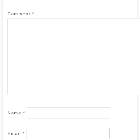
Comment
*
Name
*
Email
*